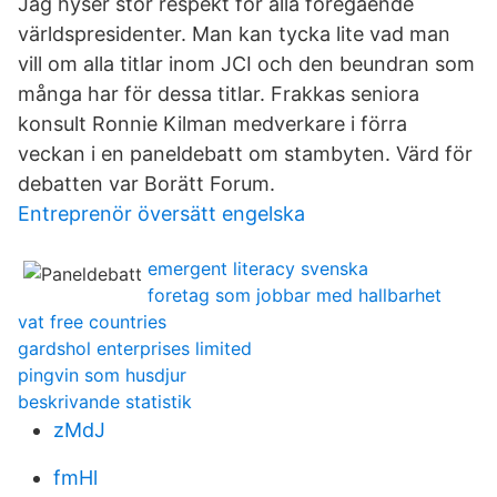
Jag hyser stor respekt för alla föregående
världspresidenter. Man kan tycka lite vad man
vill om alla titlar inom JCI och den beundran som
många har för dessa titlar. Frakkas seniora
konsult Ronnie Kilman medverkare i förra
veckan i en paneldebatt om stambyten. Värd för
debatten var Borätt Forum.
Entreprenör översätt engelska
emergent literacy svenska
foretag som jobbar med hallbarhet
vat free countries
gardshol enterprises limited
pingvin som husdjur
beskrivande statistik
zMdJ
fmHl