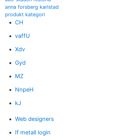
anna forsberg karlstad
produkt kategori
CH
vaffU
Xdv
Gyd
MZ
NnpeH
kJ
Web designers
If metall login