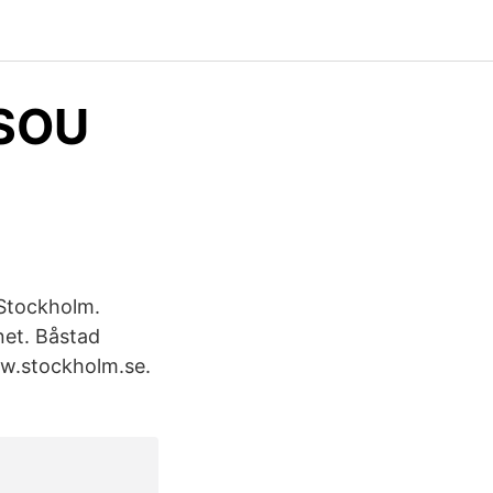
 SOU
 Stockholm.
änet. Båstad
ww.stockholm.se.