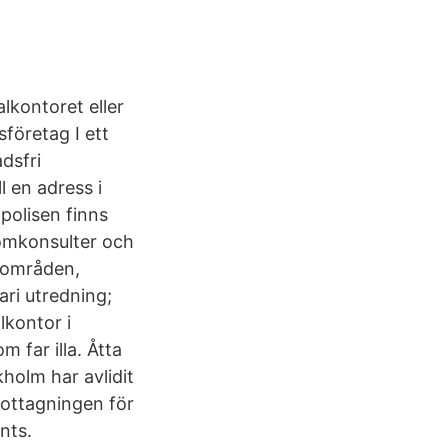
lkontoret eller
företag I ett
dsfri
l en adress i
polisen finns
nomkonsulter och
a områden,
ari utredning;
lkontor i
 far illa. Åtta
holm har avlidit
mottagningen för
nts.