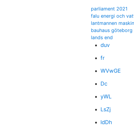
parliament 2021
falu energi och vat
lantmannen maski
bauhaus göteborg
lands end
duv
fr
WVwGE
Dc
yWL
LsZj
ldDh