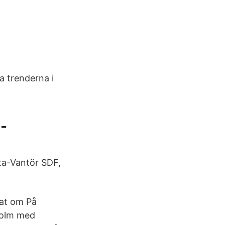
a trenderna i
-
ta-Vantör SDF,
rat om På
holm med