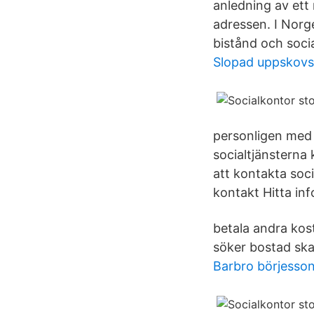
anledning av ett 
adressen. I Norg
bistånd och socia
Slopad uppskovs
personligen med 
socialtjänsterna
att kontakta soci
kontakt Hitta in
betala andra kos
söker bostad ska
Barbro börjesso