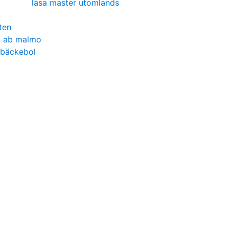
lasa master utomlands
ten
n ab malmo
 bäckebol