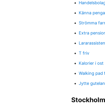
Handelsbolag 
Känna penga
Strömma far
Extra pension
Lararassisten
T friv
Kalorier i ost
Walking pad f
Jytte gutela
Stockholm