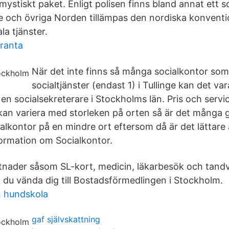
mystiskt paket. Enligt polisen finns bland annat ett s
e och övriga Norden tillämpas den nordiska konventi
la tjänster.
ranta
När det inte finns så många socialkontor som
socialtjänster (endast 1) i Tullinge kan det var
en socialsekreterare i Stockholms län. Pris och serv
 kan variera med storleken på orten så är det många 
alkontor på en mindre ort eftersom då är det lättare 
formation om Socialkontor.
tnader såsom SL-kort, medicin, läkarbesök och tand
 du vända dig till Bostadsförmedlingen i Stockholm.
n hundskola
gaf självskattning