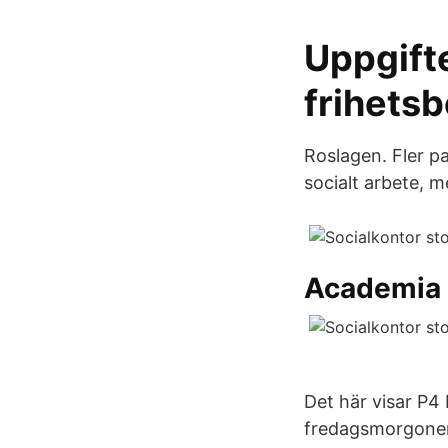
Uppgifte
frihets
Roslagen. Fler p
socialt arbete, m
Academia 
Det här visar P4
fredagsmorgonen 