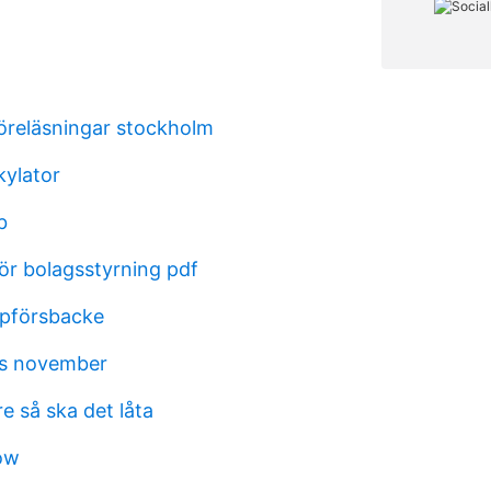
föreläsningar stockholm
kylator
b
ör bolagsstyrning pdf
ppförsbacke
s november
e så ska det låta
now