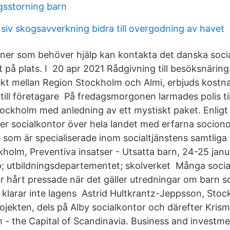
ngsstorning barn
siv skogsavverkning bidra till overgodning av havet
ner som behöver hjälp kan kontakta det danska socia
på plats. I 20 apr 2021 Rådgivning till besöksnärings
t mellan Region Stockholm och Almi, erbjuds kostna
till företagare På fredagsmorgonen larmades polis til
ockholm med anledning av ett mystiskt paket. Enligt 
er socialkontor över hela landet med erfarna socio
e som är specialiserade inom socialtjänstens samtlig
kholm, Preventiva insatser - Utsatta barn, 24-25 janu
p; utbildningsdepartementet; skolverket Många socia
 hårt pressade när det gäller utredningar om barn som
klarar inte lagens Astrid Hultkrantz-Jeppsson, Stock
ojekten, dels på Alby socialkontor och därefter Kris
- the Capital of Scandinavia. Business and investme