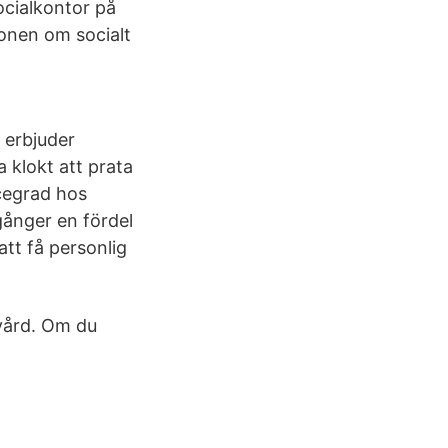
ocialkontor på
onen om socialt
 erbjuder
a klokt att prata
icegrad hos
gånger en fördel
att få personlig
vård. Om du