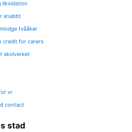
likvidation
r snabbt
mlodge tvååker
 credit for carers
t skolverket
or vr
nd contact
s stad