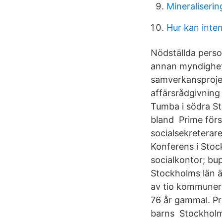
Mineraliseri
Hur kan inten
Nödställda perso
annan myndighet 
samverkansprojek
affärsrådgivning 
Tumba i södra St
bland Prime förs
socialsekreterar
Konferens i Stoc
socialkontor; bu
Stockholms län är
av tio kommuner 
76 år gammal. Pr
barns Stockholm 