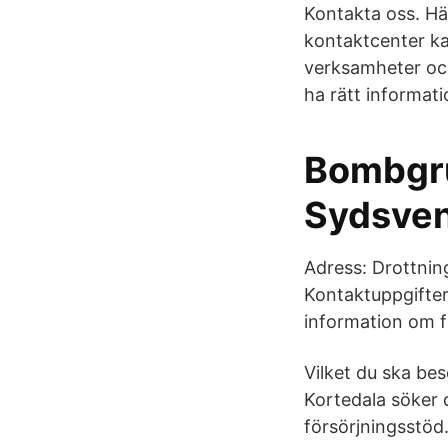
Kontakta oss. Här
kontaktcenter kan
verksamheter och
ha rätt informati
Bombgru
Sydsve
Adress: Drottnin
Kontaktuppgifte
information om f
Vilket du ska bes
Kortedala söker 
försörjningsstöd