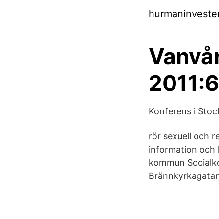
hurmaninveste
Vanvår
2011:6
Konferens i Stoc
rör sexuell och 
information och k
kommun Socialko
Brännkyrkagatan