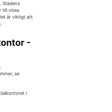
d. Stadens
ill vissa
t är viktigt att
.
ontor -
.
ummer, se
cialkontoret i
h