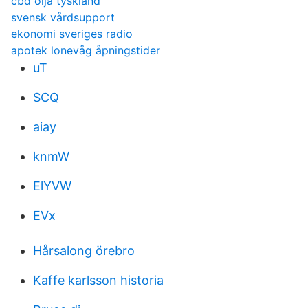
cbd olja tyskland
svensk vårdsupport
ekonomi sveriges radio
apotek lonevåg åpningstider
uT
SCQ
aiay
knmW
ElYVW
EVx
Hårsalong örebro
Kaffe karlsson historia