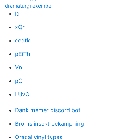
dramaturgi exempel
ld
xQr
cedtk
pEiTh
Vn
pG
LUvO
Dank memer discord bot
Broms insekt bekämpning
Oracal vinyl types