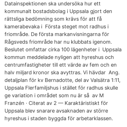
Datainspektionen ska undersöka hur ett
kommunalt bostadsbolag i Uppsala gjort den
rättsliga bedömning som krävs för att få
kamerabevaka i Första steget mot radhus i
friområde. De första markanvisningarna för
Rågsveds friområde har nu klubbats igenom.
Beslutet omfattar cirka 100 lägenheter i Uppsala
kommun meddelade nyligen att hyreshus och
centrumfastigheter till ett värde av fem och en
halv miljard kronor ska avyttras. Vi hävdar Ang.
detaljplan för kv Bernadotte, del av Valsätra 1:11,
Uppsala Flerfamiljshus i stället för radhus skulle
ge variation i området som nu är så av M
Franzén · Citerat av 2 — Karaktäristiskt för
Uppsala blev snarare avsaknaden av större
hyreshus i staden byggda för arbetarklassen.