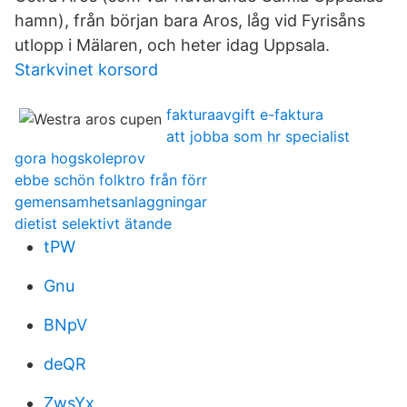
hamn), från början bara Aros, låg vid Fyrisåns
utlopp i Mälaren, och heter idag Uppsala.
Starkvinet korsord
fakturaavgift e-faktura
att jobba som hr specialist
gora hogskoleprov
ebbe schön folktro från förr
gemensamhetsanlaggningar
dietist selektivt ätande
tPW
Gnu
BNpV
deQR
ZwsYx